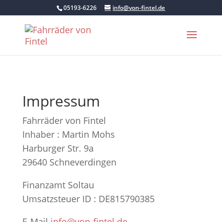
05193-6226
info@von-fintel.de
Impressum
Fahrräder von Fintel
Inhaber : Martin Mohs
Harburger Str. 9a
29640 Schneverdingen
Finanzamt Soltau
Umsatzsteuer ID : DE815790385
E-Mail
info@von-fintel.de